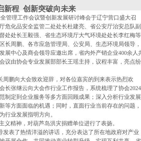
启新程 创新突破向未来
行业安全管理工作会议暨创新发展研讨峰会于辽宁营口盛大召
厅危化品安全监管二处处长杜建亮、省公安厅治安总队副
督处处长王毅强、省生态环境厅大气环境处处长李红梅等
区长周鹏、各市应急管理局、公安局、生态环境局领导，
发展中心及商会领导应邀出席，省内外产销企业400余人
会议由协会专业发展部部长王瑶主持，议程丰富，亮点纷
周鹏向大会致欢迎辞，对各位嘉宾的到来表示热烈欢
会长张继云向大会作行业工作报告，系统梳理了协会2024
范制定到企业服务等多方面回顾成果；深入分析行业发展
新等方面面临的机遇；同时，直面行业当前存在的问题，
为行业发展指明方向。
义精神，对葫芦岛洪灾捐赠单位进行了表扬。
发表了热情洋溢的讲话，充分表达了所在地政府对产业