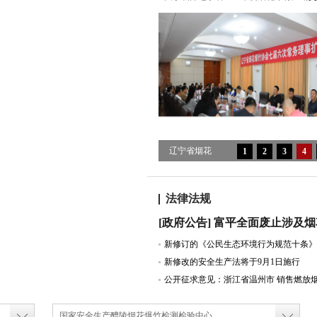
辽宁省烟花
1
2
3
4
爆竹协会七
届四次理事
法律法规
会暨七届四
次会员大会
圆满召开
新修改的安全生产法将于9月1日施行
国家安全生产醴陵烟花爆竹检测检验中心