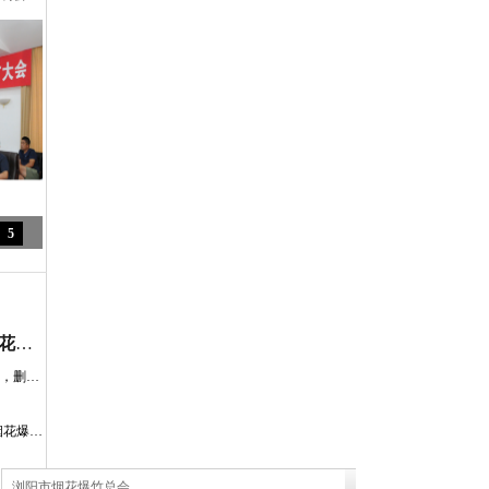
5
[政府公告] 富平全面废止涉及烟花爆竹销售的规定
新修订的《公民生态环境行为规范十条》，删除“少燃放烟花爆竹”
公开征求意见：浙江省温州市 销售燃放烟花爆竹管理规定（草案征求意见稿）
浏阳市烟花爆竹总会