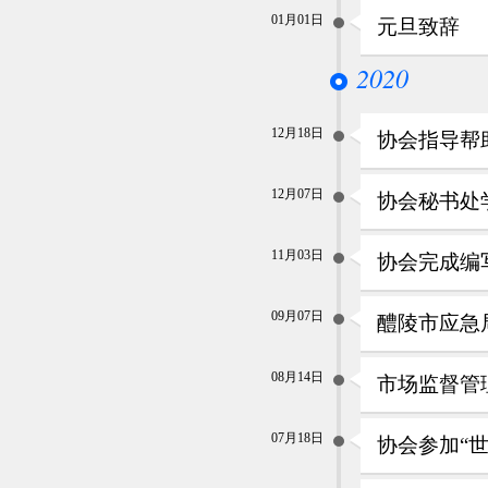
01月01日
元旦致辞
2020
12月18日
协会指导帮
12月07日
协会秘书处
11月03日
协会完成编
09月07日
醴陵市应急
08月14日
市场监督管
07月18日
协会参加“