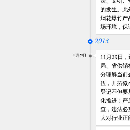
法、文明、
的发生。此
烟花爆竹产
场环境，保
2013
11月29日
11月29
局、省供销
分理解当前
伍，开拓微
登记不但要
化推进；严
查，违法必
大对行业正