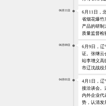
06月11日
6月11日
省烟花爆竹
产品的研制
质量监督检
06月09日
6月9日，
证。张继云
站李增义高
市辽沈战役
04月01日
4月1日，
接洽谈会。
内外企业代
势，认清发