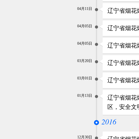
04月11日
辽宁省烟花
04月05日
辽宁省烟花
04月05日
辽宁省烟花
03月20日
辽宁省烟花
03月01日
辽宁省烟花
01月13日
辽宁省烟花
区，安全文
2016
12月30日