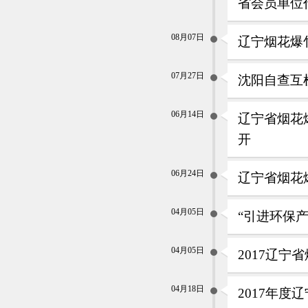
省会员单位
08月07日
辽宁烟花爆
07月27日
沈阳自查互
06月14日
辽宁省烟花
开
06月24日
辽宁省烟花
04月05日
“引进环保
04月05日
2017辽
04月18日
2017年