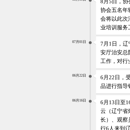
8月5日，协
协会五名年
会将以此次
业培训服务
07月01日
7月1日，
安厅治安总
工作，对行
06月22日
6月22日
品进行指导
06月16日
6月13日
云（辽宁省
长）、观察
行6人来到