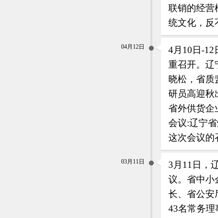
联销的经营
统文化，反
04月12日
4月10日
重召开。辽
晓松，省质
研员高迎秋
省外供货企
会议:辽宁
这次会议的
03月11日
3月11日
议。省中小
长、省公安
43名常务